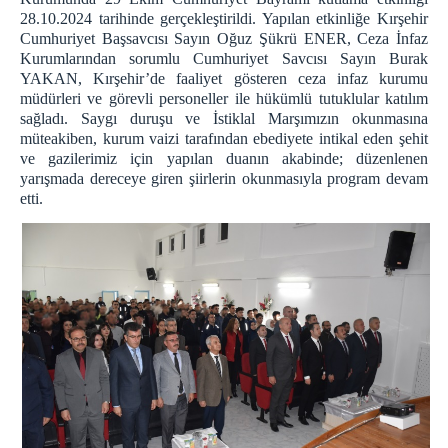
28.10.2024 tarihinde gerçekleştirildi. Yapılan etkinliğe Kırşehir
Birimlerimiz
Cumhuriyet Başsavcısı Sayın Oğuz Şükrü ENER, Ceza İnfaz
Kurumlarından sorumlu Cumhuriyet Savcısı Sayın Burak
İşyurdu Faaliyetleri
YAKAN, Kırşehir’de faaliyet gösteren ceza infaz kurumu
Satış Mağazası
müdürleri ve görevli personeller ile hükümlü tutuklular katılım
sağladı. Saygı duruşu ve İstiklal Marşımızın okunmasına
Çini Atölyesi
müteakiben, kurum vaizi tarafından ebediyete intikal eden şehit
Ahşap Atölyesi
ve gazilerimiz için yapılan duanın akabinde; düzenlenen
yarışmada dereceye giren şiirlerin okunmasıyla program devam
Ürün Fiyat Listesi
etti.
Çini ve Ahşap Örnek Modeller
Eğitim Birimi
Emanet Para Bürosu
Sağlık Hizmetleri
Psiko Sosyal Servis
Ziyaret Kabul Bürosu
İletişim