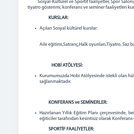
Sosyal-Kültürel ve Sportif faaliyetler, Spor Salon
tiyatro gösterimi, konferans ve seminer faaliyetleri ku
KURSLAR:
Açılan Sosyal kültürel kurslar:
Aile eğitimi,Satranç,Halk oyunları,Tiyatro, Saz 
HOBİ ATÖLYESİ:
Kurumumuzda Hobi Atölyesinde istekli olan hüküm
sağlanmaktadır.
KONFERANS ve SEMİNERLER:
Hazırlanan Yıllık Eğitim Planı çerçevesinde, b
eğiticiler tarafından kesintisiz olarak Konfera
SPORTİF FAALİYETLER: