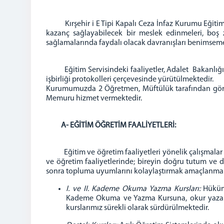
Kırşehir i E Tipi Kapalı Ceza İnfaz Kurumu Eğitim Ser
kazanç sağlayabilecek bir meslek edinmeleri, boş z
sağlamalarında faydalı olacak davranışları benimseme
Eğitim Servisindeki faaliyetler, Adalet Bakanlığı 
işbirliği protokolleri çerçevesinde yürütülmektedir.
Kurumumuzda 2 Öğretmen, Müftülük tarafından göre
Memuru hizmet vermektedir.
A- EĞİTİM ÖĞRETİM FAALİYETLERİ:
Eğitim ve öğretim faaliyetleri yönelik çalışmalar bir
ve öğretim faaliyetlerinde; bireyin doğru tutum ve da
sonra topluma uyumlarını kolaylaştırmak amaçlanmak
I. ve II. Kademe Okuma Yazma Kursları:
Hüküml
Kademe Okuma ve Yazma Kursuna, okur yazar 
kurslarımız sürekli olarak sürdürülmektedir.