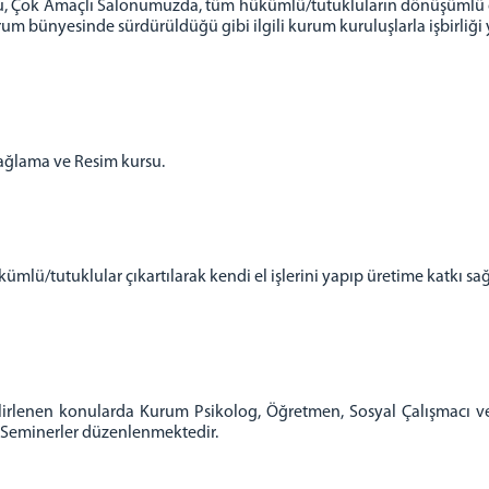
u, Çok Amaçlı Salonumuzda, tüm hükümlü/tutukluların dönüşümlü ol
rum bünyesinde sürdürüldüğü gibi ilgili kurum kuruluşlarla işbirliği 
bağlama ve Resim kursu.
lü/tutuklular çıkartılarak kendi el işlerini yapıp üretime katkı sa
elirlenen konularda Kurum Psikolog, Öğretmen, Sosyal Çalışmacı ve 
ns-Seminerler düzenlenmektedir.