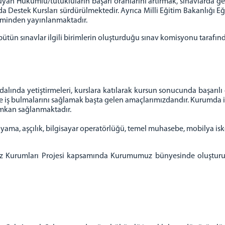
an Hükümlü/tutukluların başarı oranlarını artırmak, sınavlarda ge
da Destek Kursları sürdürülmektedir.
Ayrıca Milli Eğitim Bakanlığı 
eminden yayınlanmaktadır.
tün sınavlar ilgili birimlerin oluşturduğu sınav komisyonu tarafı
da yetiştirmeleri, kurslara katılarak kursun sonucunda başarılı ol
le iş bulmalarını sağlamak başta gelen amaçlarımızdandır. Kurumda i
 imkan sağlanmaktadır.
ma, aşçılık, bilgisayar operatörlüğü, temel muhasebe, mobilya iskele
faz Kurumları Projesi kapsamında Kurumumuz bünyesinde oluşturula