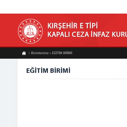
KIRŞEHİR E TİPİ
KAPALI CEZA İNFAZ KU
Birimlerimiz > EĞİTİM BİRİMİ
EĞİTİM BİRİMİ