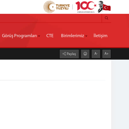
Görüş Programları
CTE
Birimlerimiz
İletişim
A-
A+
Paylaş