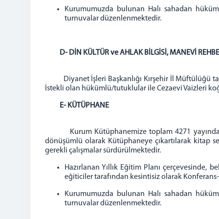
Kurumumuzda bulunan Halı sahadan hükümlü/t
turnuvalar düzenlenmektedir.
D-
DİN KÜLTÜR ve AHLAK BİLGİSİ, MANEVİ REHBE
Diyanet İşleri Başkanlığı Kırşehir İl Müftülüğü tara
İstekli olan hükümlü/tutuklular ile Cezaevi Vaizleri 
E-
KÜTÜPHANE
Kurum Kütüphanemize toplam 4271 yayından, her h
dönüşümlü olarak Kütüphaneye çıkartılarak kitap s
gerekli çalışmalar sürdürülmektedir.
Hazırlanan Yıllık Eğitim Planı çerçevesinde, b
eğiticiler tarafından kesintisiz olarak Konfera
Kurumumuzda bulunan Halı sahadan hükümlü/t
turnuvalar düzenlenmektedir.