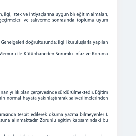
lgi, istek ve ihtiyaçlarına uygun bir eğitim almaları,
li geçirmeleri ve salıverme sonrasında topluma uyum
elgeleri doğrultusunda; ilgili kuruluşlarla yapılan
a Memuru ile Kütüphaneden Sorumlu İnfaz ve Koruma
anan yıllık plan çerçevesinde sürdürülmektedir. Eğitim
inin normal hayata yakınlaştırarak salıverilmelerinden
ırasında tespit edilerek okuma yazma bilmeyenler I.
suna alınmaktadır. Zorunlu eğitim kapsamındaki bu