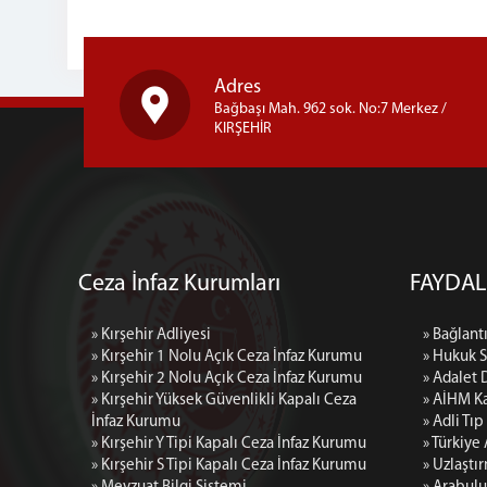
Adres
Bağbaşı Mah. 962 sok. No:7 Merkez /
KIRŞEHİR
Ceza İnfaz Kurumları
FAYDAL
» Kırşehir Adliyesi
» Bağlantı
» Kırşehir 1 Nolu Açık Ceza İnfaz Kurumu
» Hukuk 
» Kırşehir 2 Nolu Açık Ceza İnfaz Kurumu
» Adalet 
» Kırşehir Yüksek Güvenlikli Kapalı Ceza
» AİHM Ka
İnfaz Kurumu
» Adli Tı
» Kırşehir Y Tipi Kapalı Ceza İnfaz Kurumu
» Türkiye
» Kırşehir S Tipi Kapalı Ceza İnfaz Kurumu
» Uzlaştı