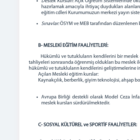
Destek Kursları:
Açık Öğretim Sistemlerinde okuy
hazırlamak amacıyla ihtiyaç duydukları alanlar
eğitim cdleri Kurumumuzun merkezi yayın sist
Sınavlar:
ÖSYM ve MEB tarafından düzenlenen bü
B-
MESLEKİ EĞİTİM FAALİYETLERİ:
Hükümlü ve tutukluların kendilerini bir meslek dalın
tahliyeleri sonrasında öğrenmiş oldukları bu meslek i
hükümlü ve tutukluların kendilerini geliştirmelerine
Açılan Mesleki eğitim kurslar:
Kaynakçılık, berberlik, giyim teknolojisi, ahşap boya
Avrupa Birliği destekli olarak Model Ceza İn
meslek kursları sürdürülmektedir.
C- SOSYAL KÜLTÜREL ve SPORTİF FAALİYETLER: