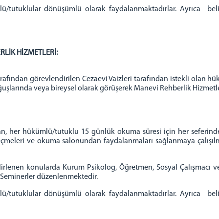
utuklular dönüşümlü olarak faydalanmaktadırlar. Ayrıca belirl
RLİK HİZMETLERİ:
fından görevlendirilen Cezaevi Vaizleri tarafından istekli olan hü
koğuşlarında veya bireysel olarak görüşerek Manevi Rehberlik Hizmetl
ükümlü/tutuklu 15 günlük okuma süresi için her seferinde 3’e
eçmeleri ve okuma salonundan faydalanmaları sağlanmaya çalışıl
elirlenen konularda Kurum Psikolog, Öğretmen, Sosyal Çalışmacı ve 
ns-Seminerler düzenlenmektedir.
utuklular dönüşümlü olarak faydalanmaktadırlar. Ayrıca belirl