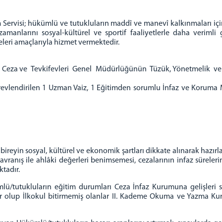
visi; hükümlü ve tutukluların maddî ve manevî kalkınmaları için, i
amanlarını sosyal-kültürel ve sportif faaliyetlerle daha verim
leri amaçlarıyla hizmet vermektedir.
Ceza ve Tevkifevleri Genel Müdürlüğünün Tüzük, Yönetmelik ve Gen
vlendirilen 1 Uzman Vaiz, 1 Eğitimden sorumlu İnfaz ve Korum
eyin sosyal, kültürel ve ekonomik şartları dikkate alınarak hazırl
vranış ile ahlâki değerleri benimsemesi, cezalarının infaz süreler
tadır.
ü/tutukluların eğitim durumları Ceza İnfaz Kurumuna gelişleri s
olup İlkokul bitirmemiş olanlar II. Kademe Okuma ve Yazma Kur