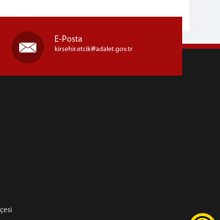
E-Posta
kirsehir.etcik
adalet.gov.tr
hçesi