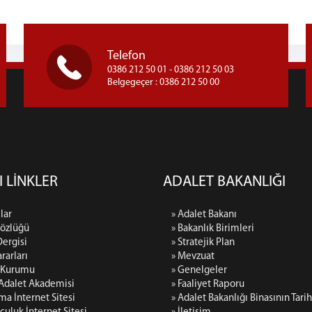
Telefon
0386 212 50 01 - 0386 212 50 03
Belgegeçer : 0386 212 50 00
I LİNKLER
ADALET BAKANLIĞI
lar
» Adalet Bakanı
Sözlüğü
» Bakanlık Birimleri
Dergisi
» Stratejik Plan
rarları
» Mevzuat
p Kurumu
» Genelgeler
 Adalet Akademisi
» Faaliyet Raporu
rma İnternet Sitesi
» Adalet Bakanlığı Binasının Tari