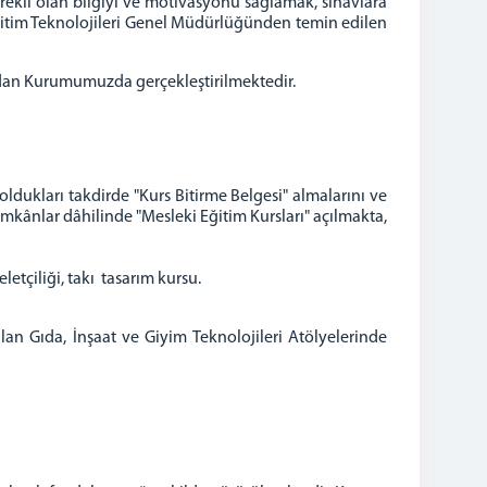
rekli olan bilgiyi ve motivasyonu sağlamak, sınavlara
Eğitim Teknolojileri Genel Müdürlüğünden temin edilen
ndan Kurumumuzda gerçekleştirilmektedir.
dukları takdirde "Kurs Bitirme Belgesi" almalarını ve
mkânlar dâhilinde "Mesleki Eğitim Kursları" açılmakta,
tçiliği, takı tasarım kursu.
n Gıda, İnşaat ve Giyim Teknolojileri Atölyelerinde