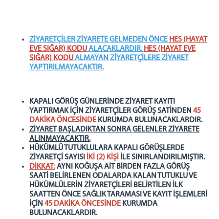
Birimlerimiz
İşyurdu Faaliyetleri
ZİYARETÇİLER ZİYARETE GELMEDEN ÖNCE
HES
(HAYAT
Satış Mağazası
EVE SIĞAR) KODU
ALACAKLARDIR.
HES (HAYAT EVE
SIĞAR) KODU
ALMAYAN ZİYARETÇİLERE ZİYARET
Çini Atölyesi
YAPTIRILMAYACAKTIR.
Ahşap Atölyesi
Ürün Fiyat Listesi
Çini ve Ahşap Örnek Modeller
KAPALI GÖRÜŞ GÜNLERİNDE ZİYARET KAYITI
YAPTIRMAK İÇİN ZİYARETÇİLER GÖRÜŞ SATİNDEN
45
Eğitim Birimi
DAKİKA ÖNCESİNDE
KURUMDA BULUNACAKLARDIR.
Emanet Para Bürosu
ZİYARET BAŞLADIKTAN SONRA GELENLER ZİYARETE
ALINMAYACAKTIR.
Sağlık Hizmetleri
HÜKÜMLÜ TUTUKLULARA KAPALI GÖRÜŞLERDE
Psiko Sosyal Servis
ZİYARETÇİ SAYISI
İKİ (2) KİŞİ
İLE SINIRLANDIRILMIŞTIR.
DİKKAT:
AYNI KOĞUŞA AİT BİRDEN FAZLA GÖRÜŞ
Ziyaret Kabul Bürosu
SAATİ BELİRLENEN ODALARDA KALAN TUTUKLU VE
HÜKÜMLÜLERİN ZİYARETÇİLERİ BELİRTİLEN İLK
İletişim
SAATTEN ÖNCE SAĞLIK TARAMASI VE KAYIT İŞLEMLERİ
İÇİN
45 DAKİKA ÖNCESİNDE
KURUMDA
BULUNACAKLARDIR.