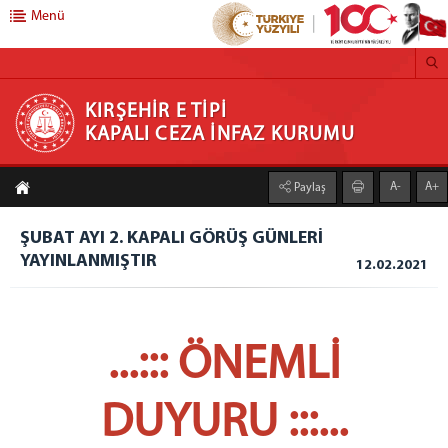
Menü
KIRŞEHİR E TİPİ KAPALI CEZA İNFAZ KURUMU
KIRŞEHİR E TİPİ
KAPALI CEZA İNFAZ KURUMU
Anasayfa
A-
A+
Paylaş
Bilgilendirme
Mevzuat Bilgi Sistemi
ŞUBAT AYI 2. KAPALI GÖRÜŞ GÜNLERİ
YAYINLANMIŞTIR
Duyurular
12.02.2021
Görüş Programları
Görüntülü Görüşme
...::: ÖNEMLİ
Açık Görüş Günleri
Kapalı Görüş Günleri
DUYURU :::...
Telefon Görüş Günleri
CTE