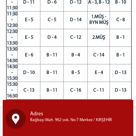
-
D - 11
D - 6
D - 12
A - 3, B - 12
B - 10
11:30
11:30
1.MÜŞ -
-
E - 5
C - 5
D - 14
C - 8
BYN MÜŞ
12:30
12:30
-
E - 5
D - 4
C - 12
2.MÜŞ
B - 1
13:30
13:30
-
E - 6
B - 11
B - 4
C - 14
B - 1
14:30
14:30
-
D - 10
B - 11
B - 5
E - 4
D - 13
15:30
15:30
-
C - 13
B - 11
C - 16
C - 11
D - 13
16:30
Adres
Bağbaşı Mah. 962 sok. No:7 Merkez / KIRŞEHİR